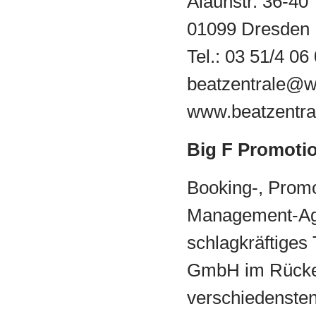
Alaunstr. 36-40
01099 Dresden
Tel.: 03 51/4 06
beatzentrale@w
www.beatzentra
Big F Promoti
Booking-, Promo
Management-Age
schlagkräftiges
GmbH im Rücken
verschiedenste