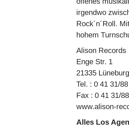
offenes musikal
irgendwo zwisch
Rock´n´Roll. Mi
hohem Turnschu
Alison Records
Enge Str. 1
21335 Lünebur
Tel. : 0 41 31/8
Fax : 0 41 31/8
www.alison-rec
Alles Los Age