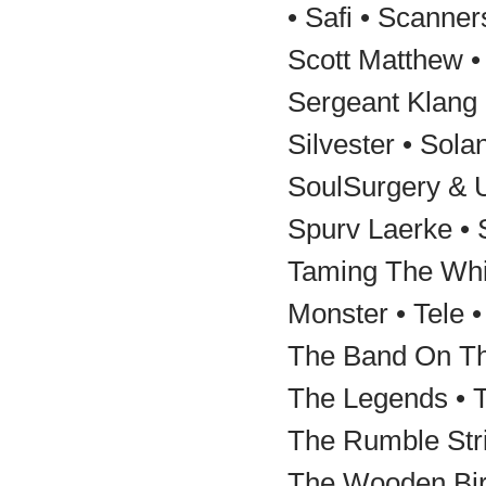
• Safi • Scanner
Scott Matthew •
Sergeant Klang 
Silvester • Sola
SoulSurgery & U
Spurv Laerke • 
Taming The Whi
Monster • Tele •
The Band On Th
The Legends • T
The Rumble Stri
The Wooden Bir