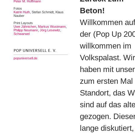
Peter M. Hoffmann
Beton!
Fotos
Katrin Huth
, Stefan Schmidt, Klaus
Nauber
Willkommen au
Print Layouts
Uwe Jähnichen
,
Markus Wustmann
,
Philipp Neumann
,
Jörg Lesewitz
,
der (Pop Up 20
Schwarwel
willkommen im
POP UNIVERSELL E. V.
Volkspalast. Wi
popuniversell.de
haben mit unser
zum ersten Mal 
Standort, das W
sind auf das al
gezogen. Diesen
lange diskutiert