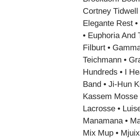
Cortney Tidwell
Elegante Rest • 
• Euphoria And 
Filburt • Gamm
Teichmann • Gra
Hundreds • I He
Band • Ji-Hun 
Kassem Mosse •
Lacrosse • Luis
Manamana • Max
Mix Mup • Mjuix 