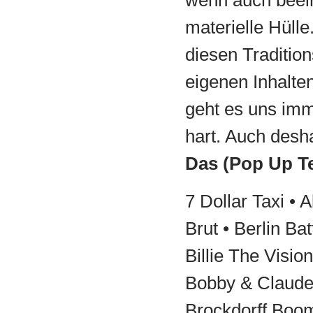
wenn auch beei
materielle Hülle
diesen Traditio
eigenen Inhalte
geht es uns imm
hart. Auch desh
Das (Pop Up 
7 Dollar Taxi • 
Brut • Berlin Ba
Billie The Visi
Bobby & Claude 
Brockdorff Boo