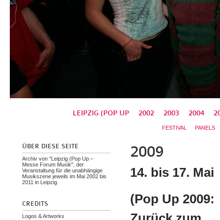
LEIPZIG (POP UP
2002
2003
2004
2
FESTIVAL
PANELS
ÜBER DIESE SEITE
2009
Archiv von "Leipzig (Pop Up –
Messe Forum Musik", der
14. bis 17. Mai
Veranstaltung für die unabhängige
Musikszene jeweils im Mai 2002 bis
2011 in Leipzig.
(Pop Up 2009:
CREDITS
Zurück zum
Logos & Artworks