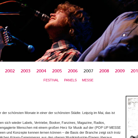
2002
2003
2004
2005
2006
2007
2008
2009
201
FESTIVAL
PANELS
MESSE
ner der schönsten Monate in einer der schönsten Städte. Leipzig im Mai, das ist
 sich wieder Labels, Vertriebe, Booker, Fanzines, Magazine, Radios,
d engagierte Menschen mit einem großen Herz für Musik auf der (POP UP MESSE
een und Konzepte kennen lernen können – die Basis der Branche zeigt sich trotz
nglichen Krisen-Gejammeres aus den oberen Musikindustrie-Etagen überaus