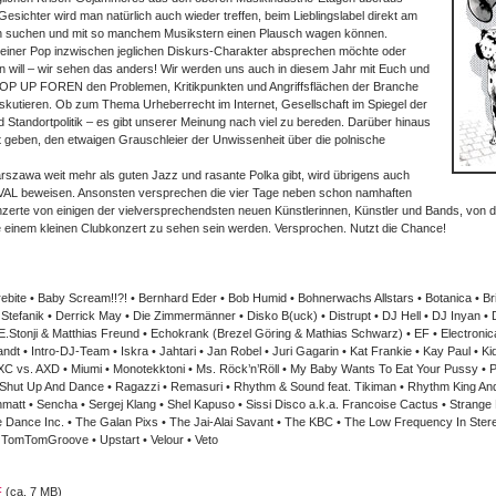
e Gesichter wird man natürlich auch wieder treffen, beim Lieblingslabel direkt am
en suchen und mit so manchem Musikstern einen Plausch wagen können.
iner Pop inzwischen jeglichen Diskurs-Charakter absprechen möchte oder
n will – wir sehen das anders! Wir werden uns auch in diesem Jahr mit Euch und
(POP UP FOREN den Problemen, Kritikpunkten und Angriffsflächen der Branche
skutieren. Ob zum Thema Urheberrecht im Internet, Gesellschaft im Spiegel der
 Standortpolitik – es gibt unserer Meinung nach viel zu bereden. Darüber hinaus
t geben, den etwaigen Grauschleier der Unwissenheit über die polnische
zawa weit mehr als guten Jazz und rasante Polka gibt, wird übrigens auch
VAL beweisen. Ansonsten versprechen die vier Tage neben schon namhaften
rte von einigen der vielversprechendsten neuen Künstlerinnen, Künstler und Bands, von dene
einem kleinen Clubkonzert zu sehen sein werden. Versprochen. Nutzt die Chance!
rebite • Baby Scream!!?! • Bernhard Eder • Bob Humid • Bohnerwachs Allstars • Botanica • Brit
l Stefanik • Derrick May • Die Zimmermänner • Disko B(uck) • Distrupt • DJ Hell • DJ Inyan
Stonji & Matthias Freund • Echokrank (Brezel Göring & Mathias Schwarz) • EF • Electronica
 • Intro-DJ-Team • Iskra • Jahtari • Jan Robel • Juri Gagarin • Kat Frankie • Kay Paul • Kid 
LXC vs. AXD • Miumi • Monotekktoni • Ms. Röck’n’Röll • My Baby Wants To Eat Your Pussy • Pa
a. Shut Up And Dance • Ragazzi • Remasuri • Rhythm & Sound feat. Tikiman • Rhythm King A
matt • Sencha • Sergej Klang • Shel Kapuso • Sissi Disco a.k.a. Francoise Cactus • Strange
e Dance Inc. • The Galan Pixs • The Jai-Alai Savant • The KBC • The Low Frequency In Ste
 TomTomGroove • Upstart • Velour • Veto
F
(ca. 7 MB)