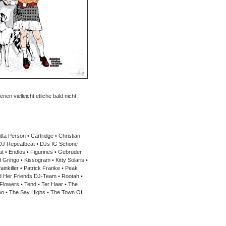
n vielleicht etliche bald nicht
ta Person • Cartridge • Christian
 • DJ Repeatbeat • DJs IG Schöne
t • Endlos • Figurines • Gebrüder
Gringo • Kissogram • Kitty Solaris •
inkiller • Patrick Franke • Peak
nd Her Friends DJ-Team • Rootah •
 Flowers • Tend • Ter Haar • The
reo • The Say Highs • The Town Of