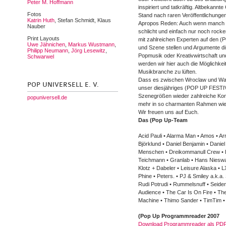
Peter M. Hoffmann
inspiriert und tatkräftig. Altbekannt
Fotos
Stand nach raren Veröffentlichung
Katrin Huth
, Stefan Schmidt, Klaus
Apropos Reden: Auch wenn manch e
Nauber
schlicht und einfach nur noch rocke
Print Layouts
mit zahlreichen Experten auf den 
Uwe Jähnichen
,
Markus Wustmann
,
und Szene stellen und Argumente di
Philipp Neumann
,
Jörg Lesewitz
,
Popmusik oder Kreativwirtschaft und
Schwarwel
werden wir hier auch die Möglichkei
Musikbranche zu lüften.
Dass es zwischen Wroclaw und Wars
POP UNIVERSELL E. V.
unser diesjähriges (POP UP FESTI
Szenegrößen wieder zahlreiche Konze
popuniversell.de
mehr in so charmanten Rahmen wie 
Wir freuen uns auf Euch.
Das (Pop Up-Team
Acid Pauli • Alarma Man • Amos • Ar
Björklund • Daniel Benjamin • Danie
Menschen • Dreikommanull Crew • E.
Teichmann • Granlab • Hans Nieswandt
Klotz + Dabeler • Leisure Alaska • 
Phine • Peters. • PJ & Smiley a.k.
Rudi Potrudi • Rummelsnuff • Seiden
Audience • The Car Is On Fire • Th
Machine • Thimo Sander • TimTim •
(Pop Up Programmreader 2007
Download Programmreader als PD