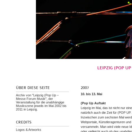
LEIPZIG (POP UP
ÜBER DIESE SEITE
2007
10. bis 13. Mai
Archiv von "Leipzig (Pop Up –
Messe Forum Musik", der
Veranstaltung für die unabhängige
(Pop Up Auftakt
Musikszene jeweils im Mai 2002 bis
Leipzig im Mai, das ist nicht nur ei
2011 in Leipzig.
natürlich auch die Zeit für (POP UP.
Inzwischen zum sechsten Mal werden
CREDITS
Webportale, Künstleragenturen un
versammeln. Man wird viele neue Id
Logos & Artworks
oder vielleicht auch ob des unabdi