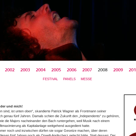
2002
2003
2004
2005
2006
2007
2008
2009
201
FESTIVAL
PANELS
MESSE
uder und mich!
n sind, ist unten oben“, skandierte Patrick Wagner als Frontmann seiner
ch genau fünf Jahren. Damals schien die Zukunft den „Independents“ zu gehören,
wie die Majors nacheinander den Bach runtergehen, weil Musik nach einem
itmaximierung als Kapitalanlage weitgehend ausgedient hatte.
mmer noch und inzwischen dürfen sie sogar Gesetze machen, über deren
iesen fünf Jahren noch als Orwell-Aprilscherz gelacht hätte. Statt dessen: Der