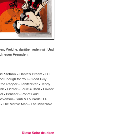
pien. Welche, darüber reden wir. Und
und neuen Freunden.
niel Stefanik • Dante’s Dream • DJ
ood Enough for You • Good Guy
 the Rapper • Jeniferever • Jenny
ink • Lichter • Louie Austen • Lowtec
el • Peasant • Pot of Gold
vensol • Siluh & Louisville DJ-
LK • The Marble Man • The Miserable
Diese Seite drucken