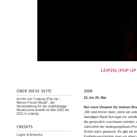
LEIPZIG (POP UP
ÜBER DIESE SEITE
2008
22. bis 25. Mai
Archiv von "Leipzig (Pop Up –
Messe Forum Musik", der
Veranstaltung für die unabhängige
Nur neue Utopien für meinen Br
Musikszene jeweils im Mai 2002 bis
„Wir sind immer oben, wenn wir unte
2011 in Leipzig.
damaligen Band Surrogat vor ziemli
die genüsslich zuschauen würden, 
CREDITS
Jahrzehnt der bedingungslosen Prof
Schön wärs gewesen. Es gibt sie i
Logos & Artworks
Freiheitsverständnis man vor eben d