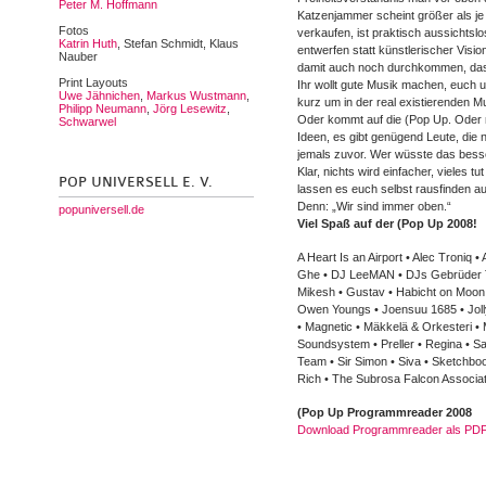
Peter M. Hoffmann
Katzenjammer scheint größer als je
Fotos
verkaufen, ist praktisch aussichtsl
Katrin Huth
, Stefan Schmidt, Klaus
entwerfen statt künstlerischer Vis
Nauber
damit auch noch durchkommen, dass s
Print Layouts
Ihr wollt gute Musik machen, euch 
Uwe Jähnichen
,
Markus Wustmann
,
kurz um in der real existierenden M
Philipp Neumann
,
Jörg Lesewitz
,
Oder kommt auf die (Pop Up. Oder m
Schwarwel
Ideen, es gibt genügend Leute, die
jemals zuvor. Wer wüsste das besse
Klar, nichts wird einfacher, vieles
POP UNIVERSELL E. V.
lassen es euch selbst rausfinden au
Denn: „Wir sind immer oben.“
popuniversell.de
Viel Spaß auf der (Pop Up 2008!
A Heart Is an Airport • Alec Troniq •
Ghe • DJ LeeMAN • DJs Gebrüder Te
Mikesh • Gustav • Habicht on Moon •
Owen Youngs • Joensuu 1685 • Jolly G
• Magnetic • Mäkkelä & Orkesteri • 
Soundsystem • Preller • Regina • Sa
Team • Sir Simon • Siva • Sketchboo
Rich • The Subrosa Falcon Associat
(Pop Up Programmreader 2008
Download Programmreader als PD