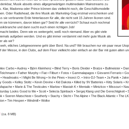
 denkbar, Musik abseits eines allgegenwärtigen multimedialen Mainstreams zu
os. Klar, Madonna oder Prince können das vielleicht noch, die Geschäftsmodelle
ionen. Oder Radiohead, die ihre Musik als Marketing-Gag erstmal verschenken und
ie verbrannte Erde hinterlassen für alle, die nicht seit 15 Jahren Ikonen sind.
um sie kümmern, davon leben gar? Seid ihr alle verrückt? Schaut euch nochmal
usikbranche und dann sucht euch einen richtigen Job!
acht beides. Denn wie es weitergeht, weiß noch niemand. Aber es gibt viele
 niemals aufgeben werden. Und es gibt immer verdammt viel mehr gute Musik als
r als wir?
 tut weh, etliches Liebgewonnene geht über Bord. Na und? Wir brauchen nur ein paar neue Uto
f der Messe, in den Clubs, auf dem Floor vielleicht oder einfach an der Bar mit guten alten 
 Alex Carbo • Audrey • Björn Kleinhenz • Blind Terry • Boris Divider • Bratze • Bullmeister • Da
ichmann • Father Murphy • Fiat • Filburt • Fotos • Gammalapagos • Giovanni Ferrario • G
 Headnoaks • I Might Be Wrong • In the Pines • Insect O. • Intro-DJ-Team • Ja Panik • Jake
oods • Kelley Stoltz • Kevin Devine • Kid Dakota • Killed by 9V Batteries • Kitty Solaris • Kr
Mapache • Marie & The Testicules • Marlow • Mastah K • Mentalic • Mintzkov • Missouri • Nav
turday Looks Good to Me • Scott • Selecta Spinback • Sergej Klang und Die Gerechtigkeit • Se
k • Soeren Matschiste • Southerly • Stachy • Sticht • The Alpine • The Black Atlantic • The 
ion • Tim Hespen • Windmill • Wolke
F
(ca. 8 MB)