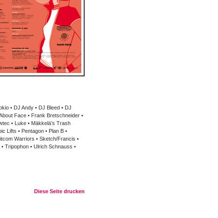
okio • DJ Andy • DJ Bleed • DJ
About Face • Frank Bretschneider •
wtec • Luke • Mäkkelä’s Trash
Lifts • Pentagon • Plan B •
itcom Warriors • Sketch/Francis •
• Tripophon • Ulrich Schnauss •
Diese Seite drucken