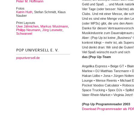
Peter M. Hoffmann
Geld und Spaß … und Musik natürli
Fotos
Vier Tage (oder besser: Nächte) al
Katrin Huth
, Stefan Schmidt, Klaus
Clubs. Und mit einer Messe, die sch
Nauber
Und es sind eine Menge von den Leu
Print Layouts
(oder MP3s) gibt, die uns den Atem
Uwe Jähnichen
,
Markus Wustmann
,
Danke für diesen Vertrauensvorschus
Philipp Neumann
,
Jörg Lesewitz
,
Musikindustrie zum Daueralptraum 
Schwarwel
Aber: (Pop Up ist keine „Business“-
konkret klingt – mehr ist, als Supe
Und denkt dran: Wir sind die Guten!
POP UNIVERSELL E. V.
Viel Spaß wünscht euch und sich
das (Pop Up-Team
popuniversell.de
Angelika Express • Beige GT • Blai
Marlow • DJ Matthias Tanzmann • D
Hakan Lidbo • Jona • Jürgen Nolten
Lounge • Mense Reents • Michael Eb
Pocket Voodoo Calculator • Robocop
Space Trucking • Spex DJs • Spills
Vater-Rhein-Market • Virginia Jetzt
(Pop Up Programmreader 2003
Download Programmreader als PD