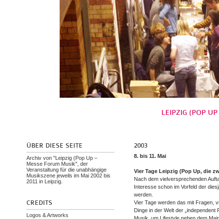
LEIPZIG (POP UP
ÜBER DIESE SEITE
2003
8. bis 11. Mai
Archiv von "Leipzig (Pop Up –
Messe Forum Musik", der
Veranstaltung für die unabhängige
Vier Tage Leipzig (Pop Up, die zw
Musikszene jeweils im Mai 2002 bis
Nach dem vielversprechenden Auftak
2011 in Leipzig.
Interesse schon im Vorfeld der dies
werden.
CREDITS
Vier Tage werden das mit Fragen, v
Dinge in der Welt der „independent
Logos & Artworks
Musik, um Lifestyle neben dem Ma