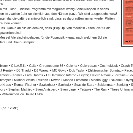
ch.
so mit – klar! – klasse Programm mit möglichst wenig Scheuklappen in sechs
on im zweiten Jahr so ziemlich aus den Nähten platzt. Wir sind ausgebucht, wow!
ten da, die dafür verantwortlich sind, dass es da draußen immer wieder Platten
 rauben können.
s. Danke an alle,die denken, dass (Pop Up Sinn macht in Zeiten, die für die
geworden sind.
Messe! Alle sind eingeladen, für die Popmusik – egal, nach welchem Stil sie
rstars und Bravo-Sampler.
nbieter • C.L.A.R.K. • Calla • Chromosome 86 • Coloma • Colorcacas • Cosmokiosk • Crash T
J Rentek • DJ Thaddi • DJ Warez + MC Goku • Dub Taylor • Elektronischer Sonntag • Face 
smeier • Komëit • Lars Dahms • Le Hammond Inferno • Leipzig Elektro Revue • Lorraine • Lo
meyer • Michael Weins • Mikesh • Miwon • Mondo Fumatore • Moonbuggy • Nikakoi • Olympic 
 Kraus • Roman Fischer • Saalschutz • Sachwitz • Seaside Stars • Seidenmatt • Senking • S
bury • Stephan Mathieu • Sven Amtsberg • Sven Lager • Tadpole • The Rain • Thees Uhlmann 
! • Willkommen Zu Hause Laika
F
(ca. 12 MB)