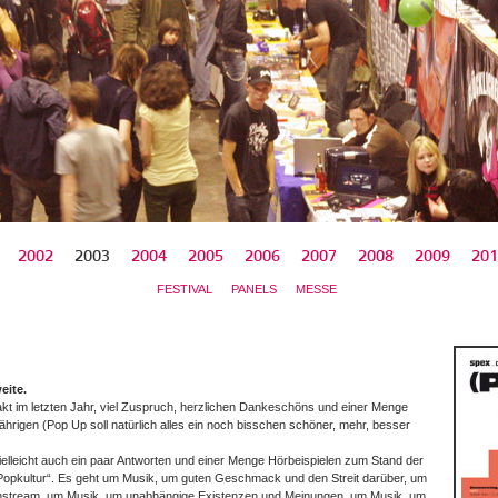
2002
2003
2004
2005
2006
2007
2008
2009
201
FESTIVAL
PANELS
MESSE
eite.
t im letzten Jahr, viel Zuspruch, herzlichen Dankeschöns und einer Menge
jährigen (Pop Up soll natürlich alles ein noch bisschen schöner, mehr, besser
ielleicht auch ein paar Antworten und einer Menge Hörbeispielen zum Stand der
 Popkultur“. Es geht um Musik, um guten Geschmack und den Streit darüber, um
instream, um Musik, um unabhängige Existenzen und Meinungen, um Musik, um