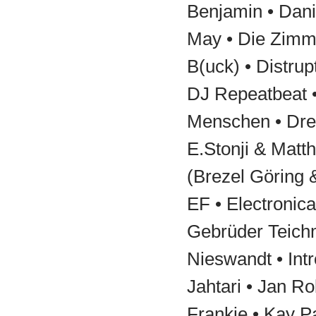
Benjamin • Danie
May • Die Zimm
B(uck) • Distrup
DJ Repeatbeat 
Menschen • Dre
E.Stonji & Matt
(Brezel Göring 
EF • Electronica
Gebrüder Teich
Nieswandt • Int
Jahtari • Jan Ro
Frankie • Kay Pa