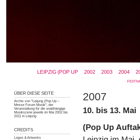
LEIPZIG (POP UP
2002
2003
2004
2
FESTIV
ÜBER DIESE SEITE
2007
Archiv von "Leipzig (Pop Up –
Messe Forum Musik", der
10. bis 13. Mai
Veranstaltung für die unabhängige
Musikszene jeweils im Mai 2002 bis
2011 in Leipzig.
(Pop Up Auftak
CREDITS
Leipzig im Mai,
Logos & Artworks