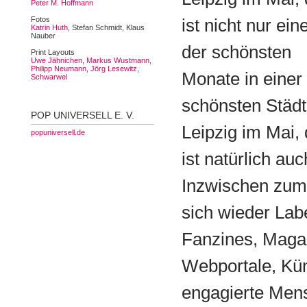
Peter M. Hoffmann
Fotos
ist nicht nur ein
Katrin Huth
, Stefan Schmidt, Klaus
Nauber
der schönsten
Print Layouts
Uwe Jähnichen
,
Markus Wustmann
,
Philipp Neumann
,
Jörg Lesewitz
,
Monate in einer
Schwarwel
schönsten Städt
POP UNIVERSELL E. V.
Leipzig im Mai,
popuniversell.de
ist natürlich au
Inzwischen zum
sich wieder Labe
Fanzines, Magaz
Webportale, Kün
engagierte Men