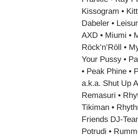
Kissogram • Kitt
Dabeler • Leisu
AXD • Miumi • M
Röck’n’Röll • M
Your Pussy • Pai
• Peak Phine • P
a.k.a. Shut Up 
Remasuri • Rhy
Tikiman • Rhyt
Friends DJ-Team
Potrudi • Rumme