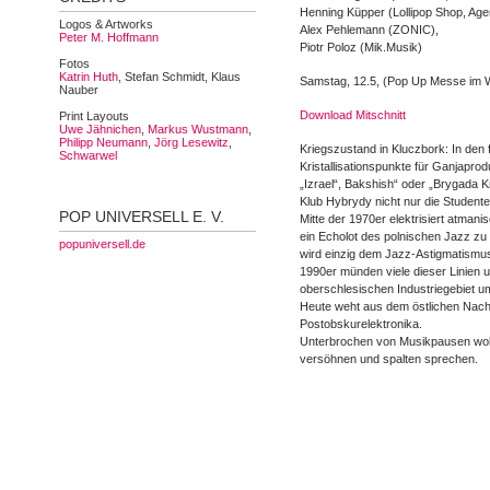
Henning Küpper (Lollipop Shop, Age
Logos & Artworks
Alex Pehlemann (ZONIC),
Peter M. Hoffmann
Piotr Poloz (Mik.Musik)
Fotos
Katrin Huth
, Stefan Schmidt, Klaus
Samstag, 12.5, (Pop Up Messe im W
Nauber
Download Mitschnitt
Print Layouts
Uwe Jähnichen
,
Markus Wustmann
,
Philipp Neumann
,
Jörg Lesewitz
,
Kriegszustand in Kluczbork: In den 
Schwarwel
Kristallisationspunkte für Ganjapr
„Izrael“, Bakshish“ oder „Brygada
Klub Hybrydy nicht nur die Student
POP UNIVERSELL E. V.
Mitte der 1970er elektrisiert atman
ein Echolot des polnischen Jazz z
popuniversell.de
wird einzig dem Jazz-Astigmatismus
1990er münden viele dieser Linien u
oberschlesischen Industriegebiet um
Heute weht aus dem östlichen Nachb
Postobskurelektronika.
Unterbrochen von Musikpausen woll
versöhnen und spalten sprechen.