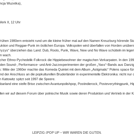
ncja Wuzetka),
erk II, 12 Uhr
frühen 1980ern entsteht rund um die kleine früher mal auf den Namen Kreuzburg hörende Stad
oduktion und Reggae-Punk im östlichen Europa. Volkspolen wird überfallen von Horden unüb
 Kryzys“ überziehen das Land. Dub, Roots, Punk, Wave, New und No Wave schütteln im lege
en wach.
ischer Ethno-Pychedelik-Folkrock die Hippiebewohner der magischen Vorkarpaten. In den 1990
u den Sound-, Performance- und Anti-Jazzexperimenten der großen „Yass“-Bands aus Danzig
: Mitte der 1960er machte das Komeda Quintet mit dem Album „Astigmatic“ Polens space für 
nd der Anschluss an die popkulturellen Bruderländer in experimentelle Elektronika: nicht nu
 Kattowitz spitzt seit 1997 die Speere.
arland eine steife Brise zwischen Avantunpolishpop, Postindierock, Posteverythingpunk, H
en wir auf diesem Forum über polnische Musik sowie deren Produktion und Vertrieb in der 
LEIPZIG (POP UP – WIR WAREN DIE GUTEN.