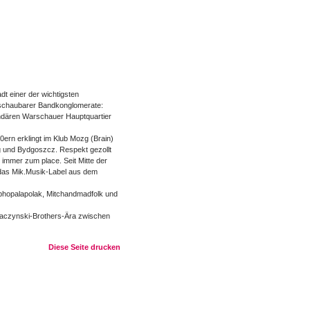
t einer der wichtigsten
erschaubarer Bandkonglomerate:
ndären Warschauer Hauptquartier
ern erklingt im Klub Mozg (Brain)
 und Bydgoszcz. Respekt gezollt
immer zum place. Seit Mitte der
r das Mik.Musik-Label aus dem
iphopalapolak, Mitchandmadfolk und
Kaczynski-Brothers-Ära zwischen
Diese Seite drucken