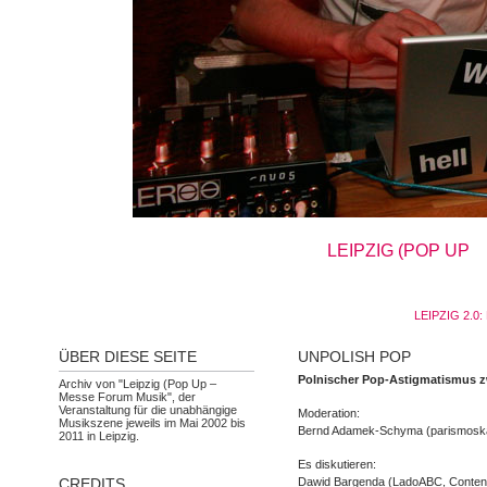
LEIPZIG (POP UP
LEIPZIG 2.0
ÜBER DIESE SEITE
UNPOLISH POP
Polnischer Pop-Astigmatismus z
Archiv von "Leipzig (Pop Up –
Messe Forum Musik", der
Veranstaltung für die unabhängige
Moderation:
Musikszene jeweils im Mai 2002 bis
Bernd Adamek-Schyma (parismosk
2011 in Leipzig.
Es diskutieren:
CREDITS
Dawid Bargenda (LadoABC, Conten