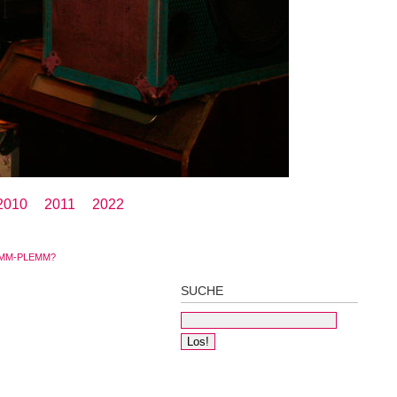
2010
2011
2022
EMM-PLEMM?
SUCHE