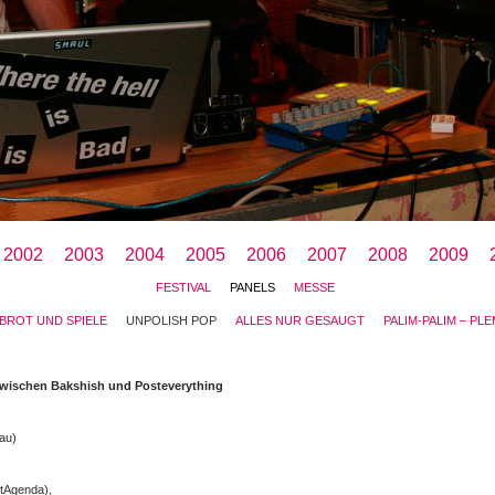
2002
2003
2004
2005
2006
2007
2008
2009
FESTIVAL
PANELS
MESSE
: BROT UND SPIELE
UNPOLISH POP
ALLES NUR GESAUGT
PALIM-PALIM – PL
wischen Bakshish und Posteverything
au)
tAgenda),