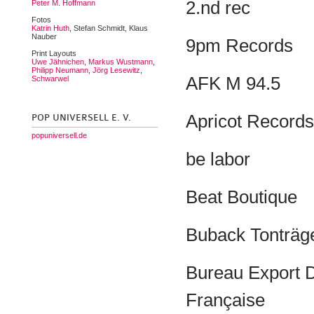
2.nd rec
Peter M. Hoffmann
Fotos
Katrin Huth
, Stefan Schmidt, Klaus
Nauber
9pm Records
Print Layouts
Uwe Jähnichen
,
Markus Wustmann
,
Philipp Neumann
,
Jörg Lesewitz
,
AFK M 94.5
Schwarwel
Apricot Records
POP UNIVERSELL E. V.
popuniversell.de
be labor
Beat Boutique
Buback Tonträg
Bureau Export 
Française