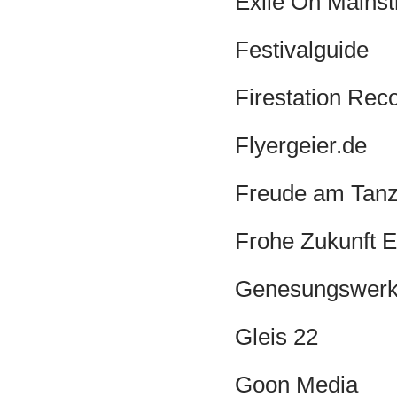
Exile On Mains
Festivalguide
Firestation Rec
Flyergeier.de
Freude am Tan
Frohe Zukunft E
Genesungswer
Gleis 22
Goon Media