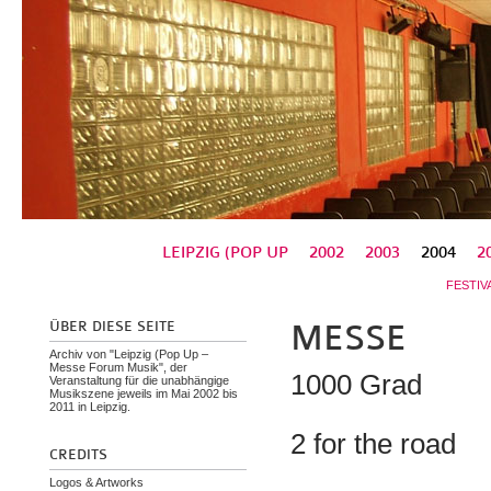
LEIPZIG (POP UP
2002
2003
2004
2
FESTIV
ÜBER DIESE SEITE
MESSE
Archiv von "Leipzig (Pop Up –
Messe Forum Musik", der
1000 Grad
Veranstaltung für die unabhängige
Musikszene jeweils im Mai 2002 bis
2011 in Leipzig.
2 for the road
CREDITS
Logos & Artworks